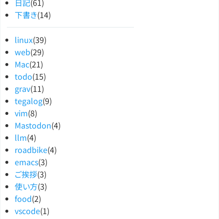
日記
(61)
下書き
(14)
linux
(39)
web
(29)
Mac
(21)
todo
(15)
grav
(11)
tegalog
(9)
vim
(8)
Mastodon
(4)
llm
(4)
roadbike
(4)
emacs
(3)
ご挨拶
(3)
使い方
(3)
food
(2)
vscode
(1)