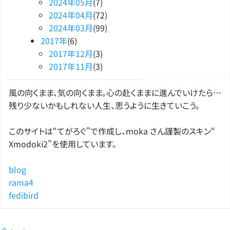
2024
年
05
月
(7)
2024
年
04
月
(72)
2024
年
03
月
(99)
2017
年
(6)
2017
年
12
月
(3)
2017
年
11
月
(3)
風の向くまま、気の向くまま。心の赴くままに進んでいけたら…
残り少ないかもしれない人生、思うように生きていこう。
このサイトは“てがろぐ”で作成し、moka さん謹製のスキン“
Xmodoki2”を使用しています。
blog
rama4
fedibird