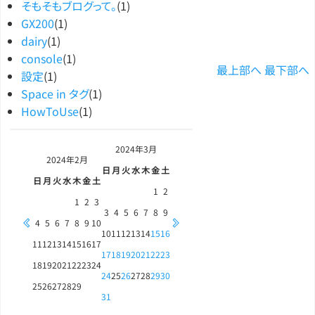
そもそもブログって。
(1)
GX200
(1)
dairy
(1)
console
(1)
最上部へ
最下部へ
設定
(1)
Space in タグ
(1)
HowToUse
(1)
2024年
3月
2024年
2月
日
月
火
水
木
金
土
日
月
火
水
木
金
土
1
2
1
2
3
3
4
5
6
7
8
9
4
5
6
7
8
9
10
10
11
12
13
14
15
16
11
12
13
14
15
16
17
17
18
19
20
21
22
23
18
19
20
21
22
23
24
24
25
26
27
28
29
30
25
26
27
28
29
31