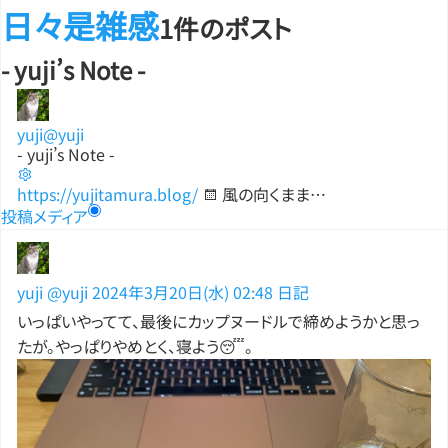
日々是雑感
1件のポスト
- yuji’s Note -
yuji
@yuji
- yuji’s Note -
https://yujitamura.blog/
風の向くまま…
投稿
メディア
yuji
@yuji
2024年3月20日(水) 02:48
日記
いっぱいやってて、最後にカップヌードルで締めようかと思っ
たが。やっぱりやめとく、寝よう😴。