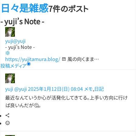
日々是雑感
7件のポスト
- yuji’s Note -
yuji
@yuji
- yuji’s Note -
https://yujitamura.blog/
風の向くまま…
投稿
メディア
yuji
@yuji
2025年1月12日(日) 08:04
メモ
,
日記
最近なんていうか心が活発化してきてる。上手い方向に行け
ば良いんだが🤔。