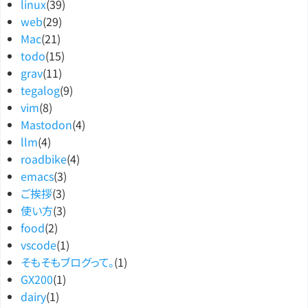
linux
(39)
web
(29)
Mac
(21)
todo
(15)
grav
(11)
tegalog
(9)
vim
(8)
Mastodon
(4)
llm
(4)
roadbike
(4)
emacs
(3)
ご挨拶
(3)
使い方
(3)
food
(2)
vscode
(1)
そもそもブログって。
(1)
GX200
(1)
dairy
(1)