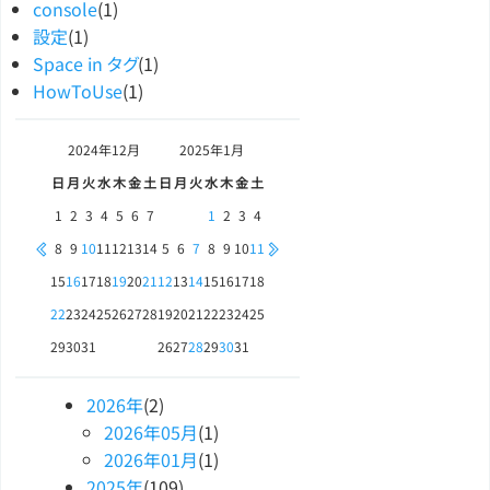
console
(1)
設定
(1)
Space in タグ
(1)
HowToUse
(1)
2024年
12月
2025年
1月
日
月
火
水
木
金
土
日
月
火
水
木
金
土
1
2
3
4
5
6
7
1
2
3
4
8
9
10
11
12
13
14
5
6
7
8
9
10
11
15
16
17
18
19
20
21
12
13
14
15
16
17
18
22
23
24
25
26
27
28
19
20
21
22
23
24
25
29
30
31
26
27
28
29
30
31
2026
年
(2)
2026
年
05
月
(1)
2026
年
01
月
(1)
2025
年
(109)