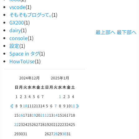
vscode
(1)
そもそもブログって。
(1)
GX200
(1)
dairy
(1)
最上部へ
最下部へ
console
(1)
設定
(1)
Space in タグ
(1)
HowToUse
(1)
2024年
12月
2025年
1月
日
月
火
水
木
金
土
日
月
火
水
木
金
土
1
2
3
4
5
6
7
1
2
3
4
8
9
10
11
12
13
14
5
6
7
8
9
10
11
15
16
17
18
19
20
21
12
13
14
15
16
17
18
22
23
24
25
26
27
28
19
20
21
22
23
24
25
29
30
31
26
27
28
29
30
31