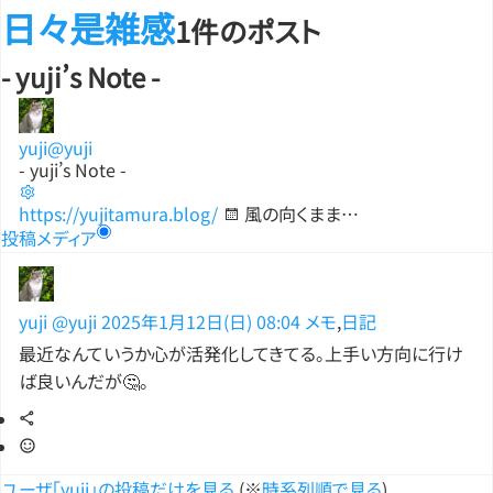
日々是雑感
1件のポスト
- yuji’s Note -
yuji
@yuji
- yuji’s Note -
https://yujitamura.blog/
風の向くまま…
投稿
メディア
yuji
@yuji
2025年1月12日(日) 08:04
メモ
,
日記
最近なんていうか心が活発化してきてる。上手い方向に行け
ば良いんだが🤔。
ユーザ「yuji」の投稿だけを見る
(※
時系列順で見る
)