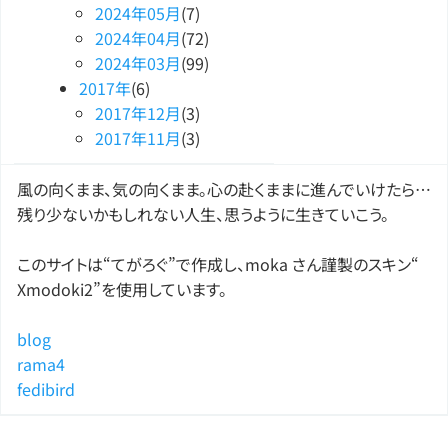
2024
年
05
月
(7)
2024
年
04
月
(72)
2024
年
03
月
(99)
2017
年
(6)
2017
年
12
月
(3)
2017
年
11
月
(3)
風の向くまま、気の向くまま。心の赴くままに進んでいけたら…
残り少ないかもしれない人生、思うように生きていこう。
このサイトは“てがろぐ”で作成し、moka さん謹製のスキン“
Xmodoki2”を使用しています。
blog
rama4
fedibird