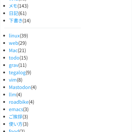
メモ
(143)
日記
(61)
下書き
(14)
linux
(39)
web
(29)
Mac
(21)
todo
(15)
grav
(11)
tegalog
(9)
vim
(8)
Mastodon
(4)
llm
(4)
roadbike
(4)
emacs
(3)
ご挨拶
(3)
使い方
(3)
food
(2)