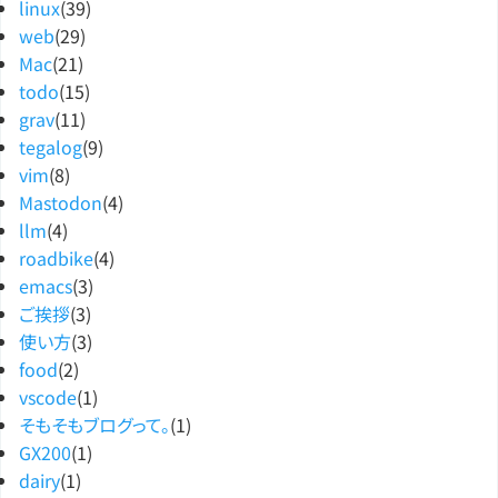
linux
(39)
web
(29)
Mac
(21)
todo
(15)
grav
(11)
tegalog
(9)
vim
(8)
Mastodon
(4)
llm
(4)
roadbike
(4)
emacs
(3)
ご挨拶
(3)
使い方
(3)
food
(2)
vscode
(1)
そもそもブログって。
(1)
GX200
(1)
dairy
(1)