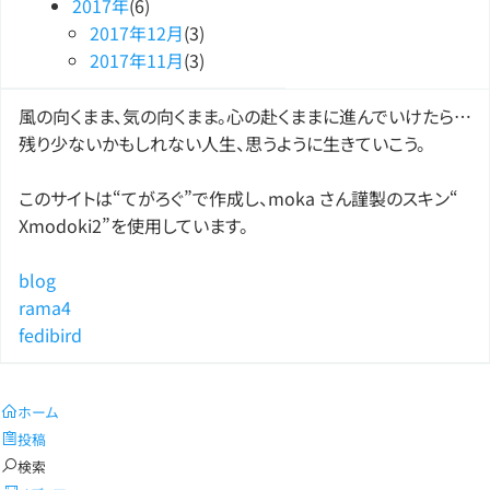
2017
年
(6)
2017
年
12
月
(3)
2017
年
11
月
(3)
風の向くまま、気の向くまま。心の赴くままに進んでいけたら…
残り少ないかもしれない人生、思うように生きていこう。
このサイトは“てがろぐ”で作成し、moka さん謹製のスキン“
Xmodoki2”を使用しています。
blog
rama4
fedibird
ホーム
投稿
検索