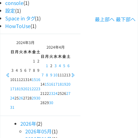
console
(1)
設定
(1)
Space in タグ
(1)
最上部へ
最下部へ
HowToUse
(1)
2024年
3月
2024年
4月
日
月
火
水
木
金
土
日
月
火
水
木
金
土
1
2
1
2
3
4
5
6
3
4
5
6
7
8
9
7
8
9
10
11
12
13
10
11
12
13
14
15
16
14
15
16
17
18
19
20
17
18
19
20
21
22
23
21
22
23
24
25
26
27
24
25
26
27
28
29
30
28
29
30
31
2026
年
(2)
2026
年
05
月
(1)