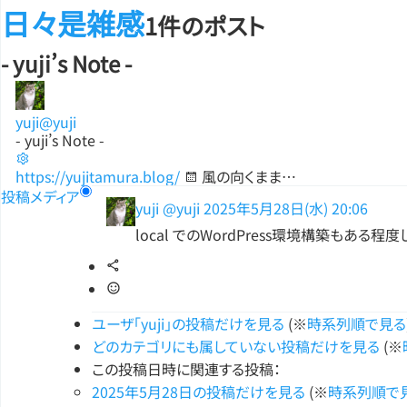
日々是雑感
1件のポスト
- yuji’s Note -
yuji
@yuji
- yuji’s Note -
https://yujitamura.blog/
風の向くまま…
投稿
メディア
yuji
@yuji
2025年5月28日(水) 20:06
local でのWordPress環境構築もある
ユーザ「yuji」の投稿だけを見る
(※
時系列順で見る
どのカテゴリにも属していない投稿だけを見る
(※
この投稿日時に関連する投稿：
2025年5月28日の投稿だけを見る
(※
時系列順で