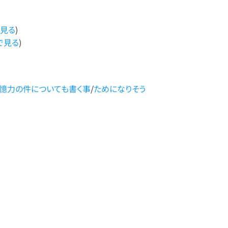
見る
)
で見る
)
憶力の件についても書く事
/
ためになりそう