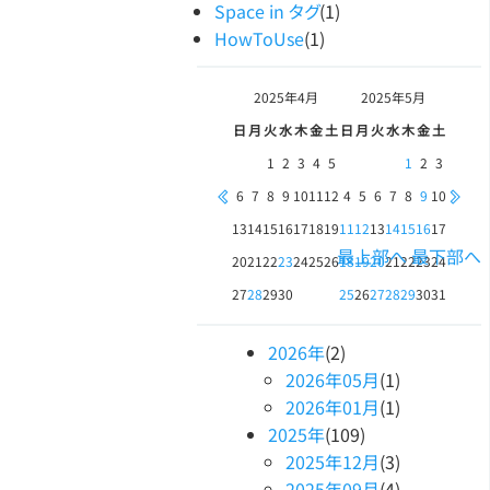
Space in タグ
(1)
HowToUse
(1)
2025年
4月
2025年
5月
日
月
火
水
木
金
土
日
月
火
水
木
金
土
1
2
3
4
5
1
2
3
6
7
8
9
10
11
12
4
5
6
7
8
9
10
13
14
15
16
17
18
19
11
12
13
14
15
16
17
最上部へ
最下部へ
20
21
22
23
24
25
26
18
19
20
21
22
23
24
27
28
29
30
25
26
27
28
29
30
31
2026
年
(2)
2026
年
05
月
(1)
2026
年
01
月
(1)
2025
年
(109)
2025
年
12
月
(3)
2025
年
09
月
(4)