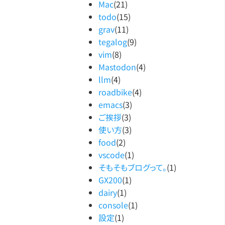
Mac
(21)
todo
(15)
grav
(11)
tegalog
(9)
vim
(8)
Mastodon
(4)
llm
(4)
roadbike
(4)
emacs
(3)
ご挨拶
(3)
使い方
(3)
food
(2)
vscode
(1)
そもそもブログって。
(1)
GX200
(1)
dairy
(1)
console
(1)
設定
(1)