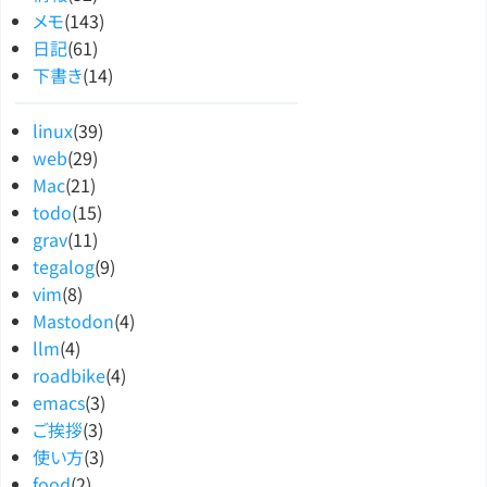
メモ
(143)
日記
(61)
下書き
(14)
linux
(39)
web
(29)
Mac
(21)
todo
(15)
grav
(11)
tegalog
(9)
vim
(8)
Mastodon
(4)
llm
(4)
roadbike
(4)
emacs
(3)
ご挨拶
(3)
使い方
(3)
food
(2)