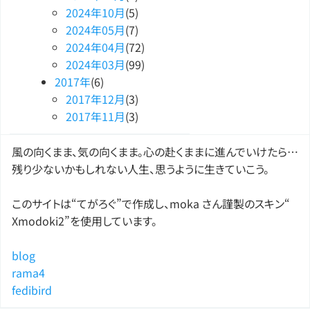
2024
年
10
月
(5)
2024
年
05
月
(7)
2024
年
04
月
(72)
2024
年
03
月
(99)
2017
年
(6)
2017
年
12
月
(3)
2017
年
11
月
(3)
風の向くまま、気の向くまま。心の赴くままに進んでいけたら…
残り少ないかもしれない人生、思うように生きていこう。
このサイトは“てがろぐ”で作成し、moka さん謹製のスキン“
Xmodoki2”を使用しています。
blog
rama4
fedibird