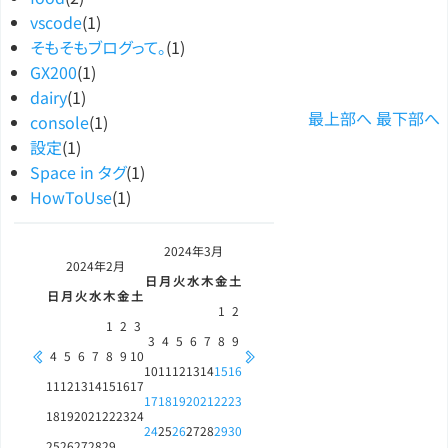
vscode
(1)
そもそもブログって。
(1)
GX200
(1)
dairy
(1)
最上部へ
最下部へ
console
(1)
設定
(1)
Space in タグ
(1)
HowToUse
(1)
2024年
3月
2024年
2月
日
月
火
水
木
金
土
日
月
火
水
木
金
土
1
2
1
2
3
3
4
5
6
7
8
9
4
5
6
7
8
9
10
10
11
12
13
14
15
16
11
12
13
14
15
16
17
17
18
19
20
21
22
23
18
19
20
21
22
23
24
24
25
26
27
28
29
30
25
26
27
28
29