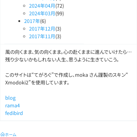
2024
年
04
月
(72)
2024
年
03
月
(99)
2017
年
(6)
2017
年
12
月
(3)
2017
年
11
月
(3)
風の向くまま、気の向くまま。心の赴くままに進んでいけたら…
残り少ないかもしれない人生、思うように生きていこう。
このサイトは“てがろぐ”で作成し、moka さん謹製のスキン“
Xmodoki2”を使用しています。
blog
rama4
fedibird
ホーム